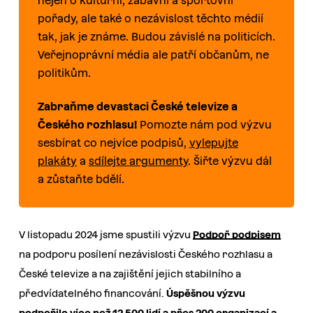
nejen o kulturní, zábavní a sportovní
pořady, ale také o nezávislost těchto médií
tak, jak je známe. Budou závislé na politicích.
Veřejnoprávní média ale patří občanům, ne
politikům.
Zabraňme devastaci České televize a
Českého rozhlasu!
Pomozte nám pod výzvu
sesbírat co nejvíce podpisů,
vylepujte
plakáty
a
sdílejte argumenty
. Šiřte výzvu dál
a zůstaňte bdělí.
V listopadu 2024 jsme spustili výzvu
Podpoř podpisem
na podporu posílení nezávislosti Českého rozhlasu a
České televize a na zajištění jejich stabilního a
předvídatelného financování.
Úspěšnou výzvu