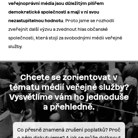
veřejnoprávní média jsou důležitým pilířem
demokratické společnosti a mají v ní svou
nezastupitelnou hodnotu
. Proto jsme se rozhodli
zveřejnit další výzvu a zvednout hlas občanské
společnosti, která stojí za svobodnými médii veřejné
služby.
Chcete se zorientovat v
tématu médií veřejné služby?
Vysvětlíme vám ho jednoduše
a přehledně.
Co přesně znamená zrušení poplatků? Proč
o něm diskutujeme? A jak se může dotknout