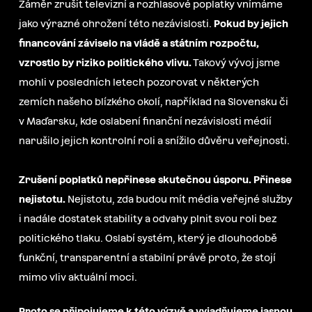
Záměr zrušit televizní a rozhlasové poplatky vnímáme
jako výrazné ohrožení této nezávislosti.
Pokud by jejich
financování záviselo na vládě a státním rozpočtu,
vzrostlo by riziko politického vlivu.
Takový vývoj jsme
mohli v posledních letech pozorovat v některých
zemích našeho blízkého okolí, například na Slovensku či
v Maďarsku, kde oslabení finanční nezávislosti médií
narušilo jejich kontrolní roli a snížilo důvěru veřejnosti.
Zrušení poplatků nepřinese skutečnou úsporu. Přinese
nejistotu.
Nejistotu, zda budou mít média veřejné služby
i nadále dostatek stability a odvahy plnit svou roli bez
politického tlaku. Oslabí systém, který je dlouhodobě
funkční, transparentní a stabilní právě proto, že stojí
mimo vliv aktuální moci.
Proto se připojujeme k této výzvě a vyjadřujeme jasnou