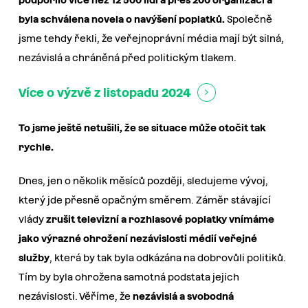
podpořilo více než 12 500 lidí a přes 200 organizací a
byla schválena novela o navýšení poplatků.
Společně
jsme tehdy řekli, že veřejnoprávní média mají být silná,
nezávislá a chráněná před politickým tlakem.
Více o výzvě z listopadu 2024
To jsme ještě netušili, že se situace může otočit tak
rychle.
Dnes, jen o několik měsíců později, sledujeme vývoj,
který jde přesně opačným směrem. Záměr stávající
vlády
zrušit televizní a rozhlasové poplatky vnímáme
jako výrazné ohrožení nezávislosti médií veřejné
služby
, která by tak byla odkázána na dobrovůli politiků.
Tím by byla ohrožena samotná podstata jejich
nezávislosti. Věříme, že
nezávislá a svobodná