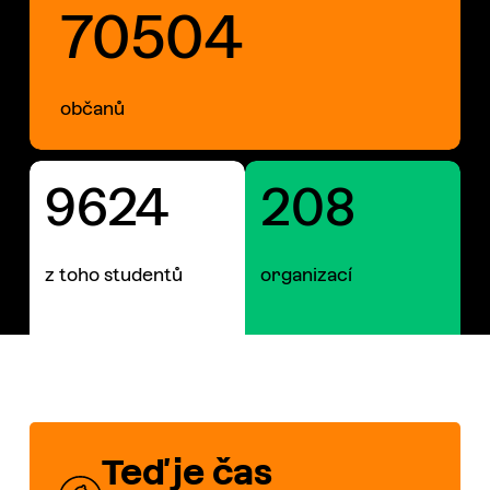
7
0
5
0
4
občanů
9624
208
z toho studentů
organizací
Teď je čas