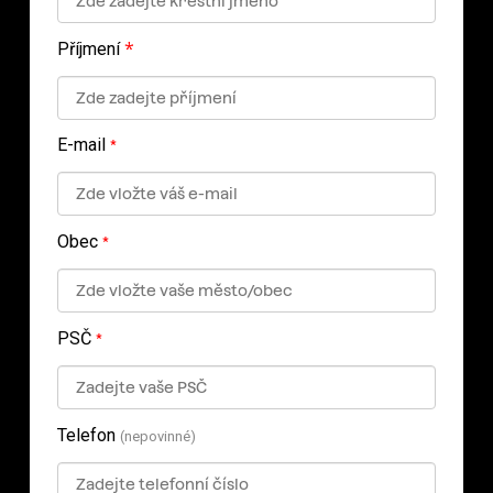
*
Příjmení
E-mail
*
Obec
*
PSČ
*
Telefon
(nepovinné)