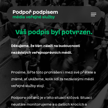
Skip
to
Menu
main
content
Váš
podpis
byl
potvrzen.
Děkujeme, že Vám záleží na budoucnosti
nezávislých veřejnoprávních médií.
Prosíme, šiřte toto prohlášení i mezi své přátele a
známé, ať ukážeme, kolik lidí za nezávislými médii
veřejné služby stojí.
Podpora občanů je v této situaci klíčová. Situaci
neustále monitorujeme a o dalších krocích a